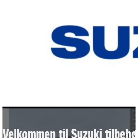
Velkommen til Suzuki tilbehø