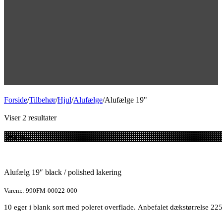
Forside
/
Tilbehør
/
Hjul
/
Alufælge
/
Alufælge 19"
Viser 2 resultater
Alufælg 19″ black / polished lakering
Varenr.: 990FM-00022-000
10 eger i blank sort med poleret overflade. Anbefalet dækstørrelse 22