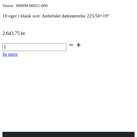
Varenr.: 990FM-00021-000
10 eger i blank sort. Anbefalet dækstørrelse 225/50×19″
2.643,75
kr.
Alufælg
19″
Se mere
glossy
black
lakering
antal