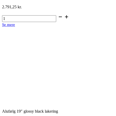
2.791,25
kr.
Alufælg
19″
Se mere
black
/
polished
lakering
antal
Alufælg 19″ glossy black lakering