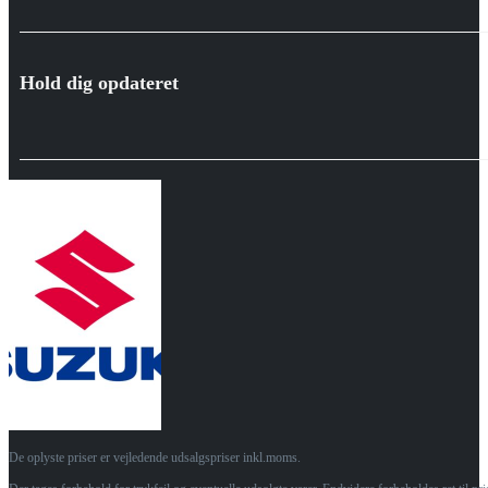
Hold dig opdateret
De oplyste priser er vejledende udsalgspriser inkl.moms.