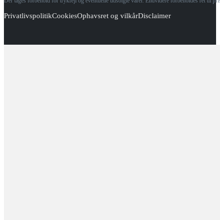
Der tages forbehold for trykfejl og eventuelle udsolgte varer. Endvidere forbeholdes ret til p
Privatlivspolitik
Cookies
Ophavsret og vilkår
Disclaimer