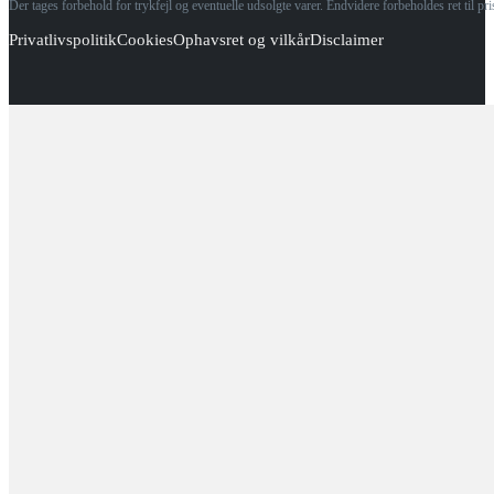
Der tages forbehold for trykfejl og eventuelle udsolgte varer. Endvidere forbeholdes ret til p
Privatlivspolitik
Cookies
Ophavsret og vilkår
Disclaimer