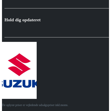
Hold dig opdateret
De oplyste priser er vejledende udsalgspriser inkl.moms.