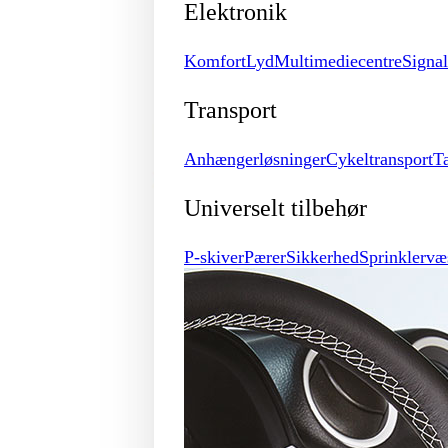
Elektronik
Komfort
Lyd
Multimediecentre
Signa
Transport
Anhængerløsninger
Cykeltransport
T
Universelt tilbehør
P-skiver
Pærer
Sikkerhed
Sprinklervæ