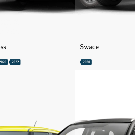
ss
Swace
2020
2022
2020