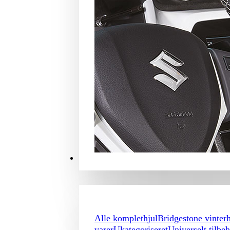
MERCHANDISE
Alle komplethjul
Bridgestone vinterh
varer
Ukategoriseret
Universelt tilbe