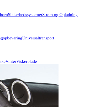
lhorn
Sikkerhedssystemer
Strøm og Opladning
agopbevaring
Universaltransport
ske
Vinter
Viskerblade