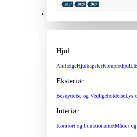
2017
2020
2024
TILBEHØR
Hjul
Alufælge
Hjulkapsler
Komplethjul
Lå
Eksteriør
Beskyttelse og Vedligeholdelse
Lys 
Interiør
Komfort og Funktionalitet
Måtter o