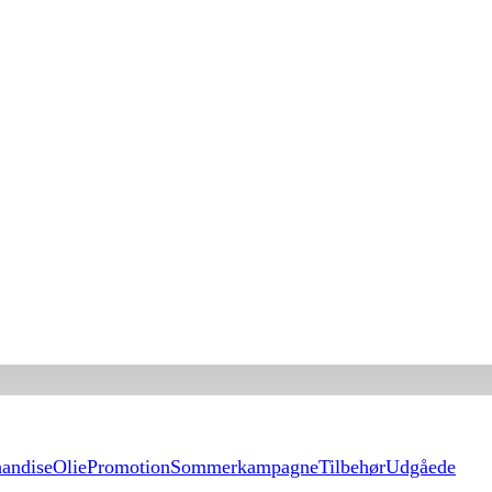
andise
Olie
Promotion
Sommerkampagne
Tilbehør
Udgåede