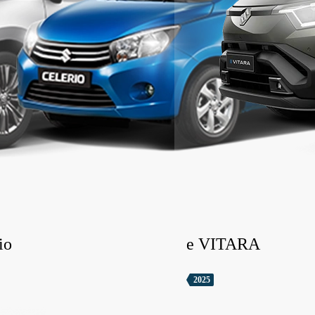
io
e VITARA
2025