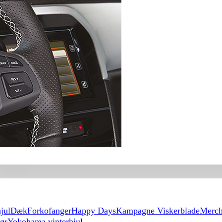
jul
Dæk
Forkofanger
Happy Days
Kampagne Viskerblade
Merch
hør
Yokohama vinterhjul