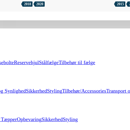
2018
2020
2015
sebolte
Reservehjul
Stålfælge
Tilbehør til fælge
og Synlighed
Sikkerhed
Styling
Tilbehør/Accessories
Transport o
g Tæpper
Opbevaring
Sikkerhed
Styling